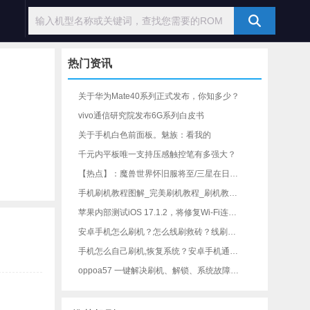
热门资讯
关于华为Mate40系列正式发布，你知多少？
vivo通信研究院发布6G系列白皮书
关于手机白色前面板。魅族：看我的
千元内平板唯一支持压感触控笔有多强大？
【热点】：魔兽世界怀旧服将至/三星在日本手机市场创新高
手机刷机教程图解_完美刷机教程_刷机教程视频_手机线刷教程_安卓通用刷机教程
苹果内部测试iOS 17.1.2，将修复Wi-Fi连接等问题-iOS修复大师资讯
安卓手机怎么刷机？怎么线刷救砖？线刷宝一键刷机工具教程
手机怎么自己刷机,恢复系统？安卓手机通用刷机教程，刷机必看！
oppoa57 一键解决刷机、解锁、系统故障各种问题完整教程