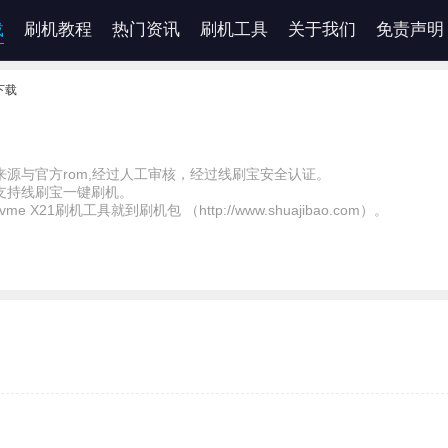
载
刷机教程
热门资讯
刷机工具
关于我们
免责声明
下载
源与官方rom,经过人工审核，经过线刷宝安全认证。
支持线刷宝一键刷机。
vme X21刷机工具就到刷机包 （http://www.shuajibao.com）。