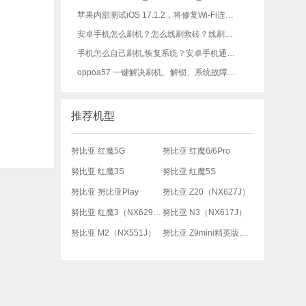
苹果内部测试iOS 17.1.2，将修复Wi-Fi连接等问题-iOS修复大师资讯
安卓手机怎么刷机？怎么线刷救砖？线刷宝一键刷机工具教程
手机怎么自己刷机,恢复系统？安卓手机通用刷机教程，刷机必看！
oppoa57 一键解决刷机、解锁、系统故障各种问题完整教程
推荐机型
努比亚 红魔5G
努比亚 红魔6/6Pro
努比亚 红魔3S
努比亚 红魔5S
努比亚 努比亚Play
努比亚 Z20（NX627J）
努比亚 红魔3（NX629J）
努比亚 N3（NX617J）
努比亚 M2（NX551J）
努比亚 Z9mini精英版尊享版（NX511J）