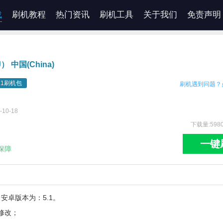
载
刷机教程
热门资讯
刷机工具
关于我们
免责声明
） 中国(China)
5.1刷机包
刷机遇到问题？
10-18
下载量:598
一键
保障
，安卓版本为：5.1。
修改；