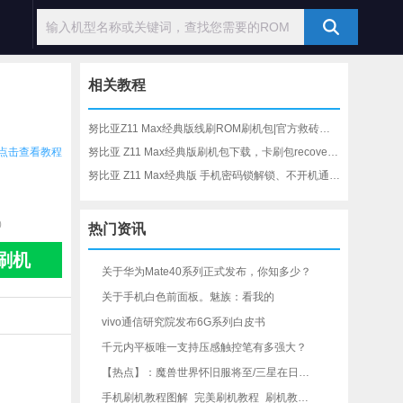
相关教程
努比亚Z11 Max经典版线刷ROM刷机包|官方救砖包下载_刷机教程
点击查看教程
努比亚 Z11 Max经典版刷机包下载，卡刷包recovery刷机教程
努比亚 Z11 Max经典版 手机密码锁解锁、不开机通用一键刷机教程
0
热门资讯
刷机
关于华为Mate40系列正式发布，你知多少？
关于手机白色前面板。魅族：看我的
vivo通信研究院发布6G系列白皮书
千元内平板唯一支持压感触控笔有多强大？
【热点】：魔兽世界怀旧服将至/三星在日本手机市场创新高
手机刷机教程图解_完美刷机教程_刷机教程视频_手机线刷教程_安卓通用刷机教程