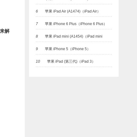
(A1455)）
6
苹果 iPad Air (A1474)（iPad Air）
7
苹果 iPhone 6 Plus（iPhone 6 Plus）
”来
解
8
苹果 iPad mini (A1454)（iPad mini
9
苹果 iPhone 5（iPhone 5）
(A1454)）
10
苹果 iPad (第三代)（iPad 3）