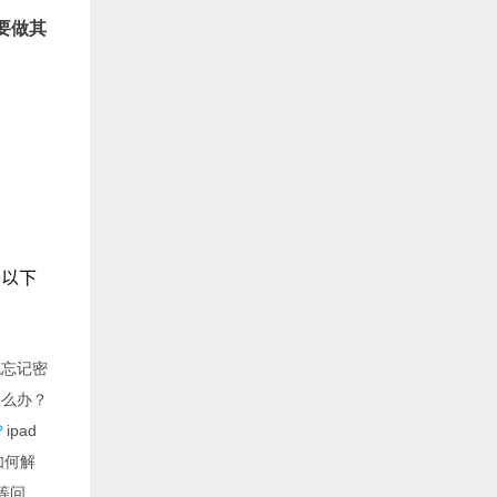
要做其
d以下
机忘记密
怎么办？
？
ipad
如何解
钟等问