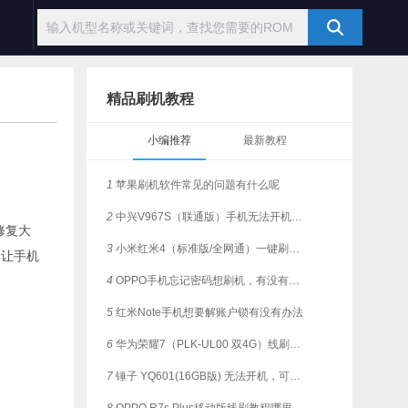
精品刷机教程
小编推荐
最新教程
1
苹果刷机软件常见的问题有什么呢
2
中兴V967S（联通版）手机无法开机，是否支持一键刷机？
S修复大
3
小米红米4（标准版/全网通）一键刷机教程
。让手机
4
OPPO手机忘记密码想刷机，有没有简单教程？
5
红米Note手机想要解账户锁有没有办法
6
华为荣耀7（PLK-UL00 双4G）线刷解锁，支持一键刷机
7
锤子 YQ601(16GB版) 无法开机，可有解决的刷机方法？