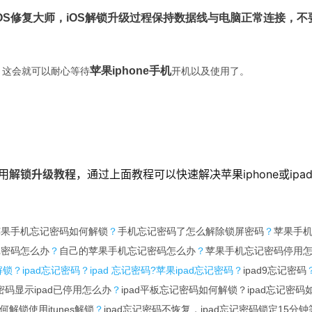
OS修复大师，
iOS解锁升级
过程保持数据线与电脑正常连接，不
苹果iphone手机
，这会就可以耐心等待
开机以及使用了。
通用
解锁升级教程
，通过上面教程可以快速解决苹果iphone或ipa
苹果手机忘记密码如何解锁
？
手机忘记密码了怎么解除锁屏密码
？
苹果手
记密码怎么办
？
自己的苹果手机忘记密码怎么办
？
苹果手机忘记密码停用
锁？ipad忘记密码？ipad 忘记密码?苹果ipad忘记密码
？
ipad9忘记密码
记密码显示ipad已停用怎么办
？
ipad平板忘记密码如何解锁？ipad忘记密码
何解锁使用itunes解锁
？
ipad忘记密码不恢复，ipad忘记密码锁定15分