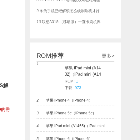
8
OPPO R7s Plus移动版线刷教程哪里有？可一键救砖
9
华为手机已经解锁怎么线刷刷机才好
10
联想A318t（移动版）一直卡刷机界面，这个如何刷？
ROM推荐
更多>
1
苹果 iPad mini (A14
32)（iPad mini (A14
32)）
ROM:
1
S解
下载:
973
2
苹果 iPhone 4（iPhone 4）
D的需
3
苹果 iPhone 5c（iPhone 5c）
4
苹果 iPad mini (A1455)（iPad mini
5
苹果 iPhone 6（iPhone 6）