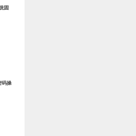
统固
密码
操