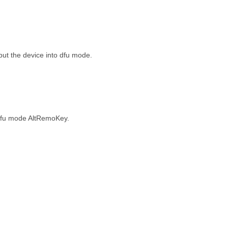
ut the device into dfu mode.
e dfu mode AltRemoKey.