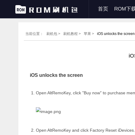
首页
ROM下
当前位置：
刷机包 >
刷机教程 >
苹果 >
iOS unlocks the screen
iO
iOS unlocks the screen
Open AltRemoKey, click "Buy now" to purchase mem
Open AltRemoKey and click Factory Reset iDevices