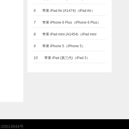
(A1455)）
6
苹果 iPad Air (A1474)（iPad Air）
7
苹果 iPhone 6 Plus（iPhone 6 Plus）
8
苹果 iPad mini (A1454)（iPad mini
9
苹果 iPhone 5（iPhone 5）
(A1454)）
10
苹果 iPad (第三代)（iPad 3）
20014844号