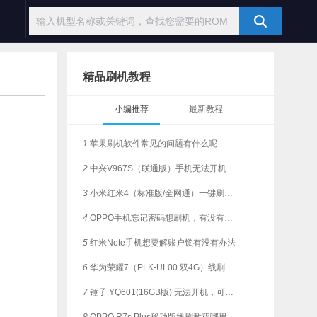
精品刷机教程
小编推荐
最新教程
1
苹果刷机软件常见的问题有什么呢
2
中兴V967S（联通版）手机无法开机，是否支持一键刷机？
3
小米红米4（标准版/全网通）一键刷机教程
4
OPPO手机忘记密码想刷机，有没有简单教程？
5
红米Note手机想要解账户锁有没有办法
6
华为荣耀7（PLK-UL00 双4G）线刷解锁，支持一键刷机
7
锤子 YQ601(16GB版) 无法开机，可有解决的刷机方法？