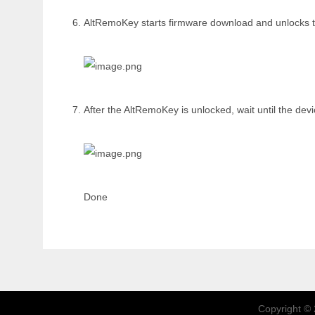
AltRemoKey starts firmware download and unlocks 
After the AltRemoKey is unlocked, wait until the dev
Done
Copyright ©