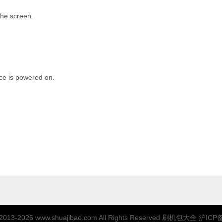
the screen.
ice is powered on.
 2013-2026
www.shuajibao.com
All Rights Reserved 刷机包大全
沪ICP备