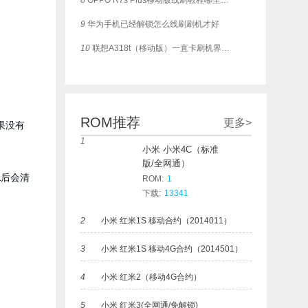
8
OPPO R7s Plus移动版线刷教程哪里有？可一键救砖
9
华为手机已经解锁怎么线刷刷机才好
10
联想A318t（移动版）一直卡刷机界面，这个如何刷？
ROM推荐
更多>
果没有
1
小米 小米4C（标准
版/全网通）
L后会清
ROM:
1
下载:
13341
2
小米 红米1S 移动合约（2014011）
3
小米 红米1S 移动4G合约（2014501）
4
小米 红米2（移动4G合约）
5
小米 红米3(全网通/免解锁)