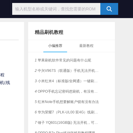
精品刷机教程
小编推荐
最新教程
1
苹果刷机软件常见的问题有什么呢
2
中兴V967S（联通版）手机无法开机，是否支持一键刷机？
个程
3
小米红米4（标准版/全网通）一键刷机教程
机(线
4
OPPO手机忘记密码想刷机，有没有简单教程？
5
红米Note手机想要解账户锁有没有办法
6
华为荣耀7（PLK-UL00 双4G）线刷解锁，支持一键刷机
7
锤子 YQ601(16GB版) 无法开机，可有解决的刷机方法？