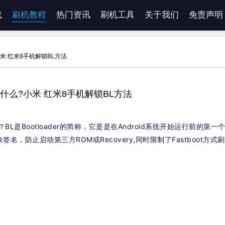
载
刷机教程
热门资讯
刷机工具
关于我们
免责声明
?小米 红米8手机解锁BL方法
r锁是什么?小米 红米8手机解锁BL方法
r？BL是Bootloader的简称，它是是在Android系统开始运行前的第一
签名，防止启动第三方ROM或Recovery,同时限制了Fastboot方式刷