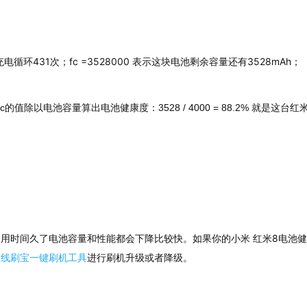
充电循环431次；fc =3528000 表示这块电池剩余容量还有3528mAh；
这台红米
fc的值除以电池容量算出电池健康度
：3528 / 4000 = 88.2% 就是
用时间久了电池容量和性能都会下降比较快。如果你的小米 红米8电池
用
线刷宝一键刷机工具
进行刷机升级或者降级。