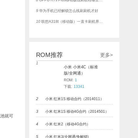
8
OPPO R7s Plus移动版线刷教程哪里有？可一键救砖
9
华为手机已经解锁怎么线刷刷机才好
10
联想A318t（移动版）一直卡刷机界面，这个如何刷？
ROM推荐
更多>
1
小米 小米4C（标准
版/全网通）
ROM:
1
下载:
13341
2
小米 红米1S 移动合约（2014011）
3
小米 红米1S 移动4G合约（2014501）
电池就可
4
小米 红米2（移动4G合约）
5
小米 红米3(全网通/免解锁)