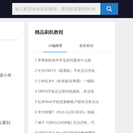
精品刷机教程
小编推荐
最新教程
1
苹果刷机软件常见的问题有什么呢
2
中兴V967S（联通版）手机无法开机，是否支持一键刷机？
据小米
3
小米红米4（标准版/全网通）一键刷机教程
4
OPPO手机忘记密码想刷机，有没有简单教程？
5
红米Note手机想要解账户锁有没有办法
6
华为荣耀7（PLK-UL00 双4G）线刷解锁，支持一键刷机
以看到
7
锤子 YQ601(16GB版) 无法开机，可有解决的刷机方法？