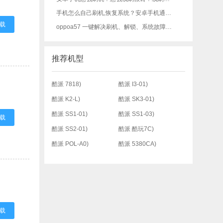
手机怎么自己刷机,恢复系统？安卓手机通用刷机教程，刷机必看！
载
oppoa57 一键解决刷机、解锁、系统故障各种问题完整教程
推荐机型
酷派 7818)
酷派 I3-01)
酷派 K2-L)
酷派 SK3-01)
酷派 SS1-01)
酷派 SS1-03)
载
酷派 SS2-01)
酷派 酷玩7C)
酷派 POL-A0)
酷派 5380CA)
载