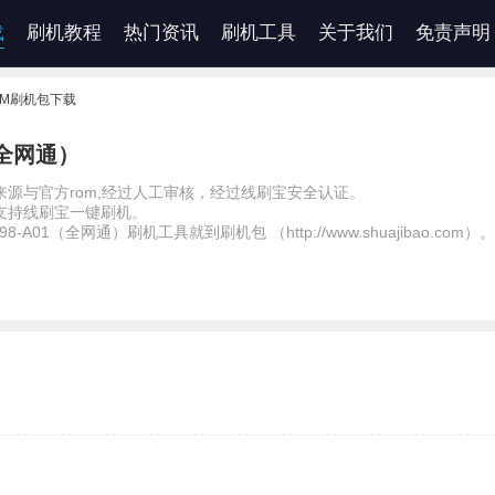
载
刷机教程
热门资讯
刷机工具
关于我们
免责声明
ROM刷机包下载
（全网通）
源与官方rom,经过人工审核，经过线刷宝安全认证。
支持线刷宝一键刷机。
98-A01（全网通）刷机工具就到刷机包 （http://www.shuajibao.com）。