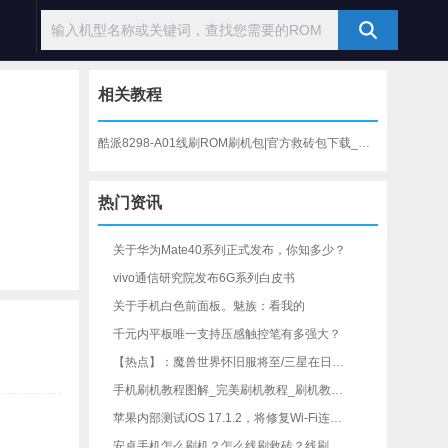
相关教程
酷派8298-A01线刷ROM刷机包|官方救砖包下载_刷机教程
热门资讯
关于华为Mate40系列正式发布，你知多少？
vivo通信研究院发布6G系列白皮书
关于手机白色前面板。魅族：看我的
千元内平板唯一支持压感触控笔有多强大？
【热点】：魔兽世界怀旧服将至/三星在日本手机市场创新高
手机刷机教程图解_完美刷机教程_刷机教程视频_手机线刷教程_安卓通用刷机教程
苹果内部测试iOS 17.1.2，将修复Wi-Fi连接等问题-iOS修复大师资讯
安卓手机怎么刷机？怎么线刷救砖？线刷宝一键刷机工具教程