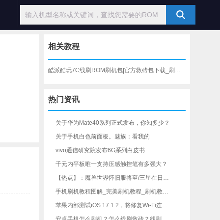
相关教程
酷派酷玩7C线刷ROM刷机包|官方救砖包下载_刷机教程
热门资讯
关于华为Mate40系列正式发布，你知多少？
关于手机白色前面板。魅族：看我的
vivo通信研究院发布6G系列白皮书
千元内平板唯一支持压感触控笔有多强大？
【热点】：魔兽世界怀旧服将至/三星在日本手机市场创新高
手机刷机教程图解_完美刷机教程_刷机教程视频_手机线刷教程_安卓通用刷机教程
苹果内部测试iOS 17.1.2，将修复Wi-Fi连接等问题-iOS修复大师资讯
安卓手机怎么刷机？怎么线刷救砖？线刷宝一键刷机工具教程