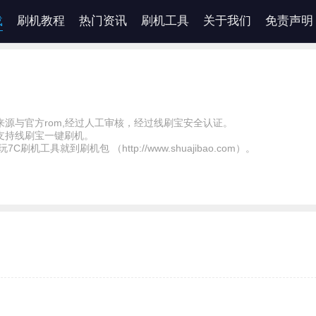
载
刷机教程
热门资讯
刷机工具
关于我们
免责声明
源与官方rom,经过人工审核，经过线刷宝安全认证。
支持线刷宝一键刷机。
7C刷机工具就到刷机包 （http://www.shuajibao.com）。