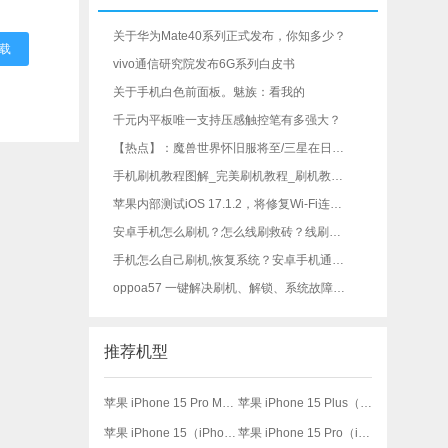
关于华为Mate40系列正式发布，你知多少？
载
vivo通信研究院发布6G系列白皮书
关于手机白色前面板。魅族：看我的
千元内平板唯一支持压感触控笔有多强大？
【热点】：魔兽世界怀旧服将至/三星在日本手机市场创新高
手机刷机教程图解_完美刷机教程_刷机教程视频_手机线刷教程_安卓通用刷机教程
苹果内部测试iOS 17.1.2，将修复Wi-Fi连接等问题-iOS修复大师资讯
安卓手机怎么刷机？怎么线刷救砖？线刷宝一键刷机工具教程
手机怎么自己刷机,恢复系统？安卓手机通用刷机教程，刷机必看！
oppoa57 一键解决刷机、解锁、系统故障各种问题完整教程
推荐机型
苹果 iPhone 15 Pro Max（iPhone 15 Pro Max）)
苹果 iPhone 15 Plus（iPhone 15 Plus）)
苹果 iPhone 15（iPhone 15）)
苹果 iPhone 15 Pro（iPhone 15 Pro）)